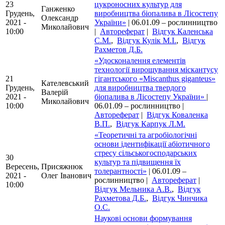
23
цукроносних культур для
Ганженко
Грудень,
виробництва біопалива в Лісостепу
Олександр
2021 -
України»
| 06.01.09 – рослинництво
Миколайович
10:00
|
Автореферат
|
Відгук Каленська
С.М.
,
Відгук Кулік М.І.
,
Відгук
Рахметов Д.Б.
«Удосконалення елементів
технології вирощування міскантусу
21
гігантського «Miscanthus giganteus»
Кателевський
Грудень,
для виробництва твердого
Валерій
2021 -
біопалива в Лісостепу України»
|
Миколайович
10:00
06.01.09 – рослинництво |
Автореферат
|
Відгук Коваленка
В.П.
,
Відгук Карпук Л.М.
«Теоретичні та агробіологічні
основи ідентифікації абіотичного
стресу сільськогосподарських
30
культур та підвищення їх
Вересень,
Присяжнюк
толерантності»
| 06.01.09 –
2021 -
Олег Іванович
рослинництво |
Автореферат
|
10:00
Відгук Мельника А.В.
,
Відгук
Рахметова Д.Б.
,
Відгук Чинчика
О.С.
Наукові основи формування