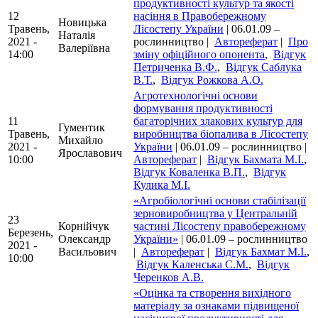
продуктивності культур та якості
12
насіння в Правобережному
Новицька
Травень,
Лісостепу України
| 06.01.09 –
Наталія
2021 -
рослинництво |
Автореферат
|
Про
Валеріївна
14:00
зміну офіційного опонента
,
Відгук
Петриченка В.Ф.
,
Відгук Саблука
В.Т.
,
Відгук Рожкова А.О.
Агротехнологічні основи
формування продуктивності
11
багаторічних злакових культур для
Гументик
Травень,
виробництва біопалива в Лісостепу
Михайло
2021 -
України
| 06.01.09 – рослинництво |
Ярославович
10:00
Автореферат
|
Відгук Бахмата М.І.
,
Відгук Коваленка В.П.
,
Відгук
Кулика М.І.
«Агробіологічні основи стабілізації
зерновиробництва у Центральній
23
Корнійчук
частині Лісостепу правобережному
Березень,
Олександр
України»
| 06.01.09 – рослинництво
2021 -
Васильович
|
Автореферат
|
Відгук Бахмат М.І.
,
10:00
Відгук Каленська С.М.
,
Відгук
Черенков А.В.
«Оцінка та створення вихідного
матеріалу за ознаками підвищеної