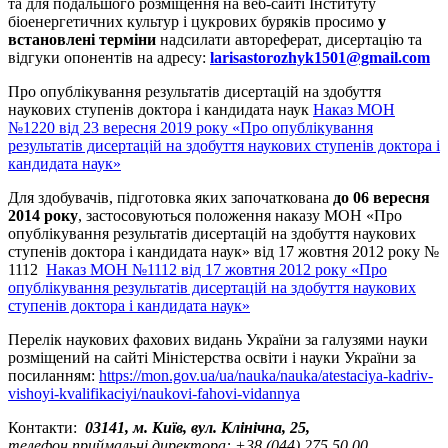
та для подальшого розміщення на веб-сайті Інституту
біоенергетичних культур і цукрових буряків просимо
у
встановлені терміни
надсилати автореферат, дисертацію та
відгуки опонентів на адресу:
larisastorozhyk1501@gmail.com
Про опублікування результатів дисертацій на здобуття
наукових ступенів доктора і кандидата наук
Наказ МОН
№1220 від 23 вересня 2019 року «Про опублікування
результатів дисертацій на здобуття наукових ступенів доктора і
кандидата наук»
Для здобувачів, підготовка яких започаткована
до 06 вересня
2014 року
, застосовуються положення наказу МОН «Про
опублікування результатів дисертацій на здобуття наукових
ступенів доктора і кандидата наук» від 17 жовтня 2012 року №
1112
Наказ МОН №1112 від 17 жовтня 2012 року «Про
опублікування результатів дисертацій на здобуття наукових
ступенів доктора і кандидата наук»
Перелік наукових фахових видань України за галузями науки
розміщений на сайті Міністерства освіти і науки України за
посиланням:
https://mon.gov.ua/ua/nauka/nauka/atestaciya-kadriv-
vishoyi-kvalifikaciyi/naukovi-fahovi-vidannya
Контакти:
03141, м. Київ, вул. Клінічна, 25,
телефон приймальні директора: +38 (044) 275 50 00,