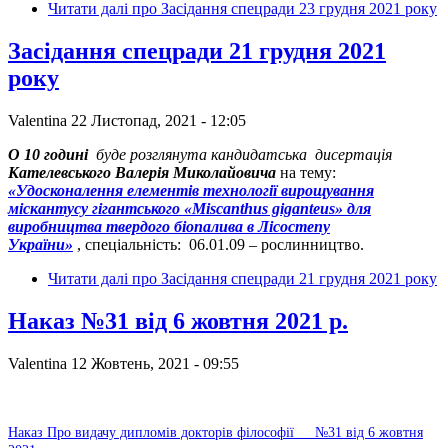
Читати далі
про Засідання спецради 23 грудня 2021 року
Засідання спецради 21 грудня 2021
року
Valentina
22 Листопад, 2021 - 12:05
О 10 годині
буде розглянута кандидатська дисертація
Кателевського Валерія Миколайовича
на тему:
«Удосконалення елементів технології вирощування
міскантусу гігантського «Miscanthus giganteus» для
виробництва твердого біопалива в Лісостепу
України»
, спеціальність: 06.01.09 – рослинництво.
Читати далі
про Засідання спецради 21 грудня 2021 року
Наказ №31 від 6 жовтня 2021 р.
Valentina
12 Жовтень, 2021 - 09:55
Наказ Про видачу дипломів докторів філософії___
№31 від 6 жовтня