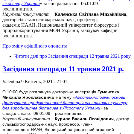
лісостепу України
» за спеціальністю: 06.01.09 –
рослинництво.
Науковий консультант
–
Каленська Світлана Михайлівна
,
доктор сільськогосподарських наук, професор,
академік НААН, Національний університет біоресурсів і
природокористування МОН України, завідувач кафедри
рослинництва.
Про зміну офіційного опонента
Читати далі
про Засідання спецради 12 травня 2021 року
Засідання спецради 11 травня 2021 р.
Valentina
9 Квітень, 2021 - 21:01
О 10:00 буде розглянута докторська дисертація
Гументика
Михайла Ярославовича
на тему:«
Агротехнологічні основи
формування продуктивності багаторічних злакових культур
для виробництва біопалива в Лісостепу України
» за
спеціальністю: 06.01.09 – рослинництво.
Науковий консультант
–
Курило Василь Леонідович
, доктор
сільськогосподарських наук, професор, член-
кореспондент НААН, Вінницький національний аграрний