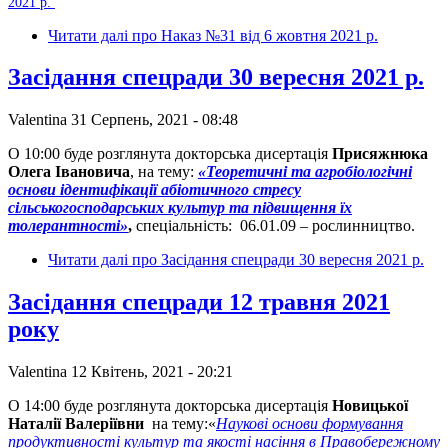
2021 р.
Читати далі
про Наказ №31 від 6 жовтня 2021 р.
Засідання спецради 30 вересня 2021 р.
Valentina
31 Серпень, 2021 - 08:48
О 10:00 буде розглянута докторська дисертація
Присяжнюка
Олега Івановича
, на тему:
«Теоретичні та агробіологічні
основи ідентифікації абіотичного стресу
сільськогосподарських культур та підвищення їх
толерантності»
,
спеціальність: 06.01.09 – рослинництво.
Читати далі
про Засідання спецради 30 вересня 2021 р.
Засідання спецради 12 травня 2021
року
Valentina
12 Квітень, 2021 - 20:21
О 14:00 буде розглянута докторська дисертація
Новицької
Наталії Валеріївни
на тему:«
Наукові основи формування
продуктивності культур та якості насіння в Правобережному