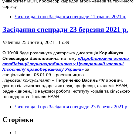
університет МОН, професор кафедри агроінженерії та технічного
сервісу.
Читати далі
про Засідання спецради 11 травня 2021 р.
Засідання спецради 23 березня 2021 р.
Valentina
25 Лютий, 2021 - 15:39
О 10:00
буде розглянута докторська дисертація
Корнійчука
Олександра Васильовича
на тему:
«Агробіологічні основи
стабілізації зерновиробництва у Центральній частині
Лісостепу правобережному України»
за
спеціальністю: 06.01.09 – рослинництво.
Науковий консультант
–
Петриченко Василь Флорович
,
доктор сільськогосподарських наук, професор, академік НААН,
радник дирекції з наукової роботи Інституту кормів та сільського
господарства Поділля НААН.
Читати далі
про Засідання спецради 23 березня 2021 р.
Сторінки
1