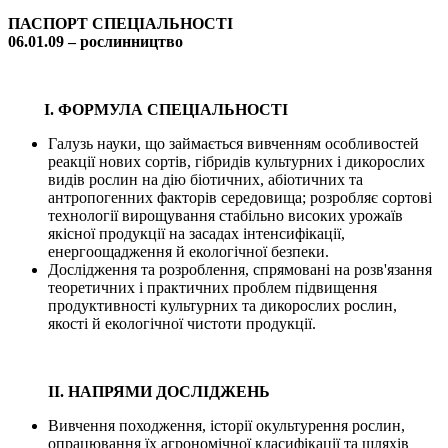
ПАСПОРТ СПЕЦІАЛЬНОСТІ
06.01.09 –
рослинництво
І. ФОРМУЛА СПЕЦІАЛЬНОСТІ
Галузь науки, що займається вивченням особливостей
реакції нових сортів, гібридів культурних і дикорослих
видів рослин на дію біотичних, абіотичних та
антропогенних факторів середовища; розробляє сортові
технології вирощування стабільно високих урожаїв
якісної продукції на засадах інтенсифікації,
енергоощадження й екологічної безпеки.
Дослідження та розроблення, спрямовані на розв'язання
теоретичних і прак­тичних проблем підвищення
продуктивності культурних та дикорослих рослин,
якості й екологічної чистоти продукції.
ІІ. НАПРЯМИ ДОСЛІДЖЕНЬ
Вивчення походження, історії окультурення рослин,
опрацювання їх агрономічної класифікації та шляхів