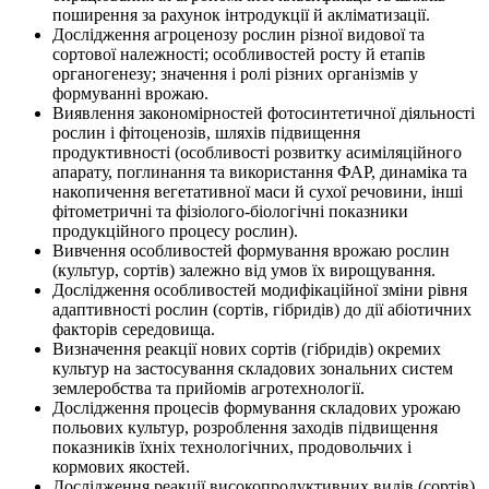
поширення за рахунок інтродукції й акліматизації.
Дослідження агроценозу рослин різної видової та
сортової належності; особливос­тей росту й етапів
органогенезу; значення і ролі різних організмів у
формуванні вро­жаю.
Виявлення закономірностей фотосинтетичної діяльності
рослин і фітоценозів, шля­хів підвищення
продуктивності (особливості розвитку асиміляційного
апарату, поглинан­ня та використання ФАР, динаміка та
накопичення вегетативної маси й сухої речовини, інші
фітометричні та фізіолого-біологічні показники
продукційного процесу рослин).
Вивчення особливостей формування врожаю рослин
(культур, сортів) залежно від умов їх вирощування.
Дослідження особливостей модифікаційної зміни рівня
адаптивності рослин (сор­тів, гібридів) до дії абіотичних
факторів середовища.
Визначення реакції нових сортів (гібридів) окремих
культур на застосування скла­дових зональних систем
землеробства та прийомів агротехнології.
Дослідження процесів формування складових урожаю
польових культур, розроблення заходів підвищення
показників їхніх технологічних, продовольчих і
кормових якостей.
Дослідження реакції високопродуктивних видів (сортів)