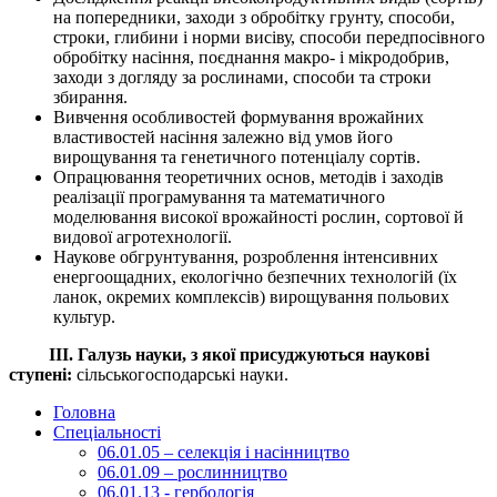
на попередники, заходи з обробітку грунту, способи,
строки, глибини і норми висіву, способи передпосівного
обробітку насіння, поєднання макро- і мікродобрив,
заходи з догляду за рослинами, способи та строки
збирання.
Вивчення особливостей формування врожайних
властивостей насіння залежно від умов його
вирощування та генетичного потенціалу сортів.
Опрацювання теоретичних основ, методів і заходів
реалізації програмування та математичного
моделювання високої врожайності рослин, сортової й
видової агро­технології.
Наукове обгрунтування, розроблення інтенсивних
енергоощадних, екологічно без­печних технологій (їх
ланок, окремих комплексів) вирощування польових
культур
.
ІІІ. Галузь науки, з якої присуджуються наукові
ступені:
сільськогосподарські науки.
Головна
Спеціальності
06.01.05 – селекція і насінництво
06.01.09 – рослинництво
06.01.13 - гербологія