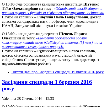
О
10:00
буде розглянута кандидатська дисертація
Шутенко
Таїси Олександрівни
на тему:
«Однофазний спосіб збирання
насіння цукрових буряків за хімічного підсушування насінників»
Науковий керівник –
Гізбуллін Наїль Гайфуллович
, доктор
сільськогосподарських наук, професор, член-кореспондент
НААН, Заслужений діяч науки і техніки України
О
13:00
- кандидатська дисертація
Шевель Лариси
Олексіївни
на тему:
«Біологічні особливості рослин
калістефусу китайського (Сallistephus chinensis (l.) nees) та їх
використання в селекційному процесі»
Науковий керівник –
Рудник-Іващенко Ольга Іванівна
,
доктор сільськогосподарських наук, старший науковий
співробітник (Інститут садівництва, заступник директора з
науково-інноваційної роботи)
Читати далі
про Засідання спецради 19 квітня 2016 року
Засідання спецради 1 березня 2016
року
Valentina
28 Січень, 2016 - 15:33
О
10:00
буде розглянута кандидатська дисертація
Юрченко