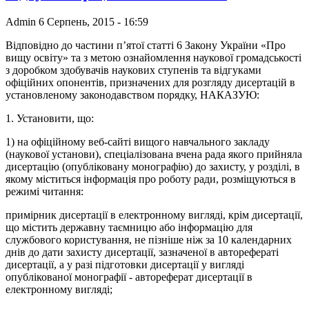
Admin
6 Серпень, 2015 - 16:59
Відповідно до частини п’ятої статті 6 Закону України «Про
вищу освіту» та з метою ознайомлення наукової громадськості
з доробком здобувачів наукових ступенів та відгуками
офіційних опонентів, призначених для розгляду дисертацій в
установленому законодавством порядку, НАКАЗУЮ:
1. Установити, що:
1) на офіційному веб-сайті вищого навчального закладу
(наукової установи), спеціалізована вчена рада якого прийняла
дисертацію (опубліковану монографію) до захисту, у розділі, в
якому міститься інформація про роботу ради, розміщуються в
режимі читання:
примірник дисертації в електронному вигляді, крім дисертації,
що містить державну таємницю або інформацію для
службового користування, не пізніше ніж за 10 календарних
днів до дати захисту дисертації, зазначеної в авторефераті
дисертації, а у разі підготовки дисертації у вигляді
опублікованої монографії - автореферат дисертації в
електронному вигляді;