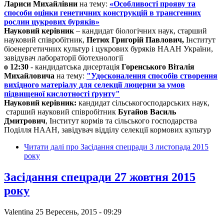
Лариси Михайлівни
на тему:
«Особливості прояву та
способи оцінки генетичних конструкцій в трансгенних
рослин цукрових буряків»
Науковий керівник
– кандидат біологічних наук, старший
науковий співробітник,
Петюх Григорій Павлович,
Інститут
біоенергетичних культур і цукрових буряків НААН України,
завідувач лабораторії біотехнології
о 12:30
- кандидатська дисертація
Горенського Віталія
Михайловича
на тему:
"Удосконалення способів створення
вихідного матеріалу для селекції люцерни за умов
підвищеної кислотності ґрунту"
Науковий керівник:
кандидат сільськогосподарських наук,
старший науковий співробітник
Бугайов Василь
Дмитрович
, Інститут кормів та сільського господарства
Поділля НААН, завідувач відділу селекції кормових культур
Читати далі
про Засідання спецради 3 листопада 2015
року
Засідання спецради 27 жовтня 2015
року
Valentina
25 Вересень, 2015 - 09:29