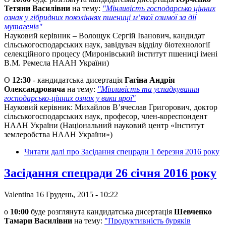
Тетяни Василівни
на тему:
"Мінливість господарсько цінних
ознак у гібридних поколіннях пшениці м’якої озимої за дії
мутагенів"
Науковий керівник – Волощук Сергій Іванович, кандидат
сільськогосподарських наук, завідувач відділу біотехнології
селекційного процесу (Миронівський інститут пшениці імені
В.М. Ремесла НААН України)
О
12:30
- кандидатська дисертація
Гагіна Андрія
Олександровича
на тему:
"Мінливість та успадкування
господарсько-цінних ознак у вики ярої"
Науковий керівник: Михайлов В’ячеслав Григорович, доктор
сільськогосподарських наук, професор, член-кореспондент
НААН України (Національний науковий центр «Інститут
землеробства НААН України»)
Читати далі
про Засідання спецради 1 березня 2016 року
Засідання спецради 26 січня 2016 року
Valentina
16 Грудень, 2015 - 10:22
о
10:00
буде розглянута кандидатська дисертація
Шевченко
Тамари Василівни
на тему:
"Продуктивність буряків