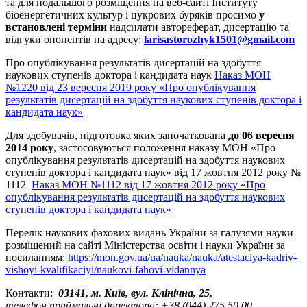
та для подальшого розміщення на веб-сайті Інституту
біоенергетичних культур і цукрових буряків просимо
у
встановлені терміни
надсилати автореферат, дисертацію та
відгуки опонентів на адресу:
larisastorozhyk1501@gmail.com
Про опублікування результатів дисертацій на здобуття
наукових ступенів доктора і кандидата наук
Наказ МОН
№1220 від 23 вересня 2019 року «Про опублікування
результатів дисертацій на здобуття наукових ступенів доктора і
кандидата наук»
Для здобувачів, підготовка яких започаткована
до 06 вересня
2014 року
, застосовуються положення наказу МОН «Про
опублікування результатів дисертацій на здобуття наукових
ступенів доктора і кандидата наук» від 17 жовтня 2012 року №
1112
Наказ МОН №1112 від 17 жовтня 2012 року «Про
опублікування результатів дисертацій на здобуття наукових
ступенів доктора і кандидата наук»
Перелік наукових фахових видань України за галузями науки
розміщений на сайті Міністерства освіти і науки України за
посиланням:
https://mon.gov.ua/ua/nauka/nauka/atestaciya-kadriv-
vishoyi-kvalifikaciyi/naukovi-fahovi-vidannya
Контакти:
03141, м. Київ, вул. Клінічна, 25,
телефон приймальні директора: +38 (044) 275 50 00,