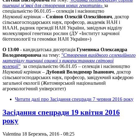
пшениці м’якої для створення нових генотипів»
за
спеціальністю 06.01.05 – селекція і насінництво
Науковий керівник
–
Созінов Олексій Олексійович
, доктор
сільськогосподарських наук, професор, академік НАН і
НААН, радник президії НАН України, завідувач відділу
молекулярної генетики рослин (ДУ «Інститут харчової
біотехнології та геноміки НАН України»)
О 13:00
- кандидатська дисертація
Гуменюка Олександра
Володимировича
на тему:
"Створення вихідного селекційного
матеріалу пшениці озимої з використанням світової
колекції"
за спеціальністю 06.01.05 – селекція і насінництво
Науковий керівник
–
Дубовий Володимир Іванович
, доктор
сільськогосподарських наук, професор, завідуючий кафедрою
загальної екології (Житомирський національний
агроекологічний університет)
Читати далі
про Засідання спецради 7 червня 2016 року
Засідання спецради 19 квітня 2016
року
Valentina
18 Березень, 2016 - 08:25