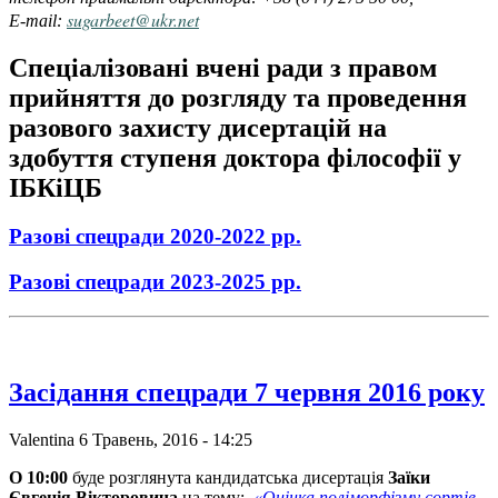
sugarbeet@ukr.net
E-mail:
Спеціалізовані вчені ради з правом
прийняття до розгляду та проведення
разового захисту дисертацій на
здобуття ступеня доктора філософії у
ІБКіЦБ
Разові спецради 2020-2022 рр.
Разові спецради 2023-2025 рр.
Засідання спецради 7 червня 2016 року
Valentina
6 Травень, 2016 - 14:25
О 10:00
буде розглянута кандидатська дисертація
Заїки
Євгенія Вікторовича
на тему:
«Оцінка поліморфізму сортів