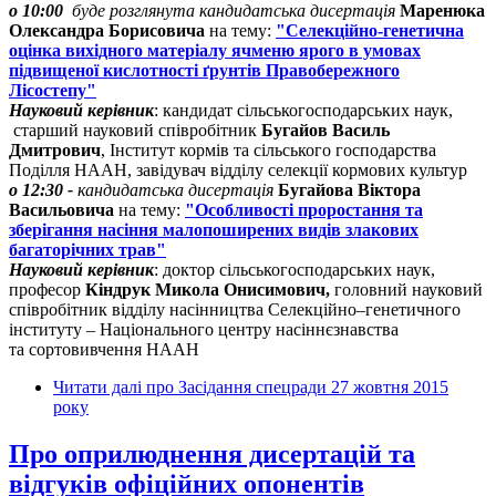
о 10:00
буде розглянута кандидатська дисертація
Маренюка
Олександра Борисовича
на тему:
"Селекційно-генетична
оцінка вихідного матеріалу ячменю ярого в умовах
підвищеної кислотності ґрунтів Правобережного
Лісостепу"
Науковий керівник
: кандидат сільськогосподарських наук,
старший науковий співробітник
Бугайов Василь
Дмитрович
, Інститут кормів та сільського господарства
Поділля НААН, завідувач відділу селекції кормових культур
о 12:30 -
кандидатська дисертація
Бугайова Віктора
Васильовича
на тему:
"Особливості проростання та
зберігання насіння малопоширених видів злакових
багаторічних трав"
Науковий керівник
: доктор сільськогосподарських наук,
професор
Кіндрук Микола Онисимович,
головний науковий
співробітник відділу насінництва Селекційно–генетичного
інституту – Національного центру насіннєзнавства
та сортовивчення НААН
Читати далі
про Засідання спецради 27 жовтня 2015
року
Про оприлюднення дисертацій та
відгуків офіційних опонентів