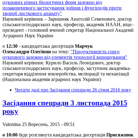
цукрових різних біологічних форм залежно від
позакореневого застосування добрив і фунгіцидів проти
хвороб листкового апарату"
Науковий керівник – Заришняк Анатолій Семенович, доктор
сільськогосподарських наук, професор, академік НААН, віце–
президент - головний вчений секретар Національної Академії
Аграрних Наук України
о
12:30
- кандидатська дисертація
Марчук
Олександри Олегівни
на тему:
"Продуктивність сорго
цукрового залежно від елементів технології вирощування"
Науковий керівник: Курило Василь Леонідович, доктор
сільськогосподарських наук, професор, заступник академіка-
секретаря відділення землеробства, меліорації та механізації
(Національна академія аграрних наук України)
Читати далі
про Засідання спецради 26 січня 2016 року
Засідання спецради 3 листопада 2015
року
Valentina
25 Вересень, 2015 - 09:51
о 10:00
буде розглянута кандидатська дисертація
Присяжнюк