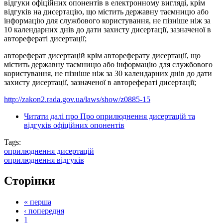
відгуки офіційних опонентів в електронному вигляді, крім
відгуків на дисертацію, що містить державну таємницю або
інформацію для службового користування, не пізніше ніж за
10 календарних днів до дати захисту дисертації, зазначеної в
авторефераті дисертації;
автореферат дисертацій крім автореферату дисертації, що
містить державну таємницю або інформацію для службового
користування, не пізніше ніж за 30 календарних днів до дати
захисту дисертації, зазначеної в авторефераті дисертації;
http://zakon2.rada.gov.ua/laws/show/z0885-15
Читати далі
про Про оприлюднення дисертацій та
відгуків офіційних опонентів
Tags:
оприлюднення дисертацій
оприлюднення відгуків
Сторінки
« перша
‹ попередня
1