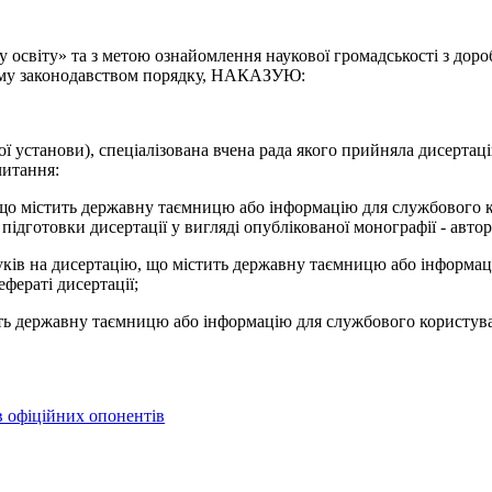
у освіту» та з метою ознайомлення наукової громадськості з доро
ному законодавством порядку, НАКАЗУЮ:
ї установи), спеціалізована вчена рада якого прийняла дисертаці
читання:
, що містить державну таємницю або інформацію для службового к
зі підготовки дисертації у вигляді опублікованої монографії - авт
гуків на дисертацію, що містить державну таємницю або інформац
ефераті дисертації;
ить державну таємницю або інформацію для службового користуван
в офіційних опонентів