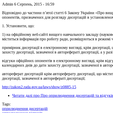
Admin
6 Серпень, 2015 - 16:59
Відповідно до частини п’ятої статті 6 Закону України «Про вищ
опонентів, призначених для розгляду дисертацій в установле
1. Установити, що:
1) на офіційному веб-сайті вищого навчального закладу (науково
міститься інформація про роботу ради, розміщуються в режимі 
примірник дисертації в електронному вигляді, крім дисертації
захисту дисертації, зазначеної в авторефераті дисертації, а у ра
відгуки офіційних опонентів в електронному вигляді, крім від
календарних днів до дати захисту дисертації, зазначеної в автор
автореферат дисертацій крім автореферату дисертації, що міст
дисертації, зазначеної в авторефераті дисертації;
http://zakon2.rada.gov.ua/laws/show/z0885-15
Читати далі
про Про оприлюднення дисертацій та відгукі
Tags:
оприлюднення дисертацій